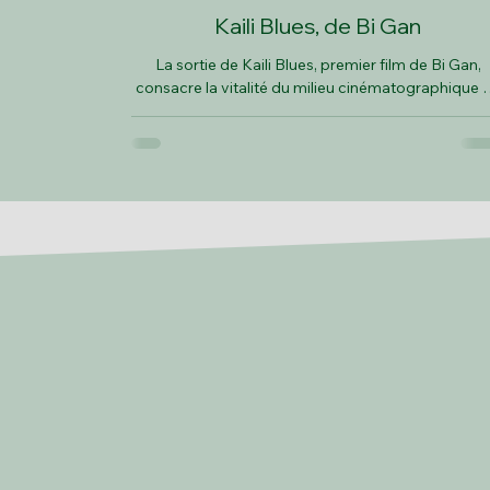
Kaili Blues, de Bi Gan
La sortie de Kaili Blues, premier film de Bi Gan,
consacre la vitalité du milieu cinématographique 
Chine continentale ces dernières années et révèle 
paradox
À Prop