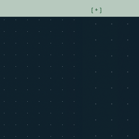
[ + ]