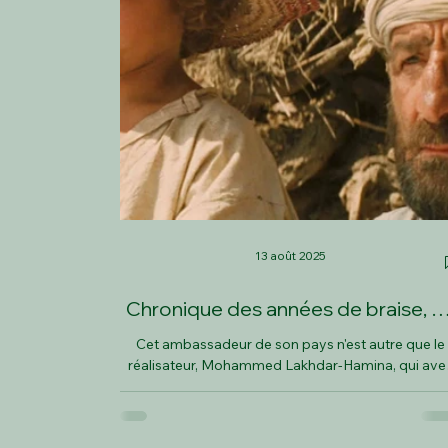
13 août 2025
Chronique des années de braise, d
Mohammed Lakhdar-Hamina
Cet ambassadeur de son pays n'est autre que le
réalisateur, Mohammed Lakhdar-Hamina, qui ave
Chronique des années de braise, son tout premie
long-métrage.