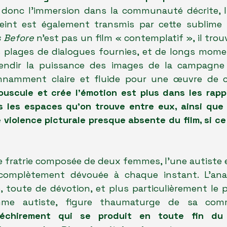
donc l'immersion dans la communauté décrite, l'a
int est également transmis par cette sublime p
s Before
 n'est pas un film « contemplatif », il trouv
 plages de dialogues fournies, et de longs momen
lendir la puissance des images de la campagne p
nnamment claire et fluide pour une œuvre de ce
ouscule et crée l'émotion est plus dans les rappo
 les espaces qu'on trouve entre eux, ainsi que
 violence picturale presque absente du film, si ce
e fratrie composée de deux femmes, l'une autiste e
 complètement dévouée à chaque instant. L'anal
e, toute de dévotion, et plus particulièrement le p
me autiste, figure thaumaturge de sa comm
échirement qui se produit en toute fin du f