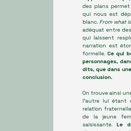
des plans permet 
qui nous est dépe
blanc.
 From what i
adéquat entre des
qui laissent resp
narration est éto
formelle. 
Ce qui b
personnages, dans
dits, que dans une
conclusion.
On trouve ainsi un
l'autre lui étant
relation fraternell
de la jeune fem
saisissante. 
Le d