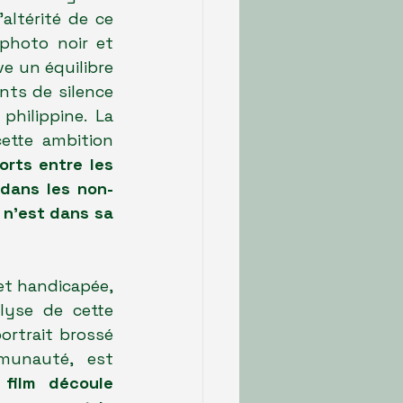
ltérité de ce 
hoto noir et 
e un équilibre 
ts de silence 
hilippine. La 
tte ambition 
rts entre les 
 dans les non-
 n'est dans sa 
t handicapée, 
yse de cette 
ortrait brossé 
unauté, est 
ilm découle 