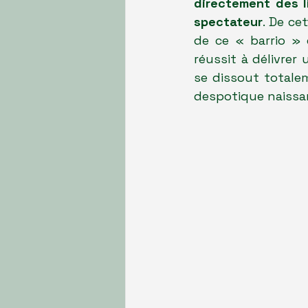
directement des l
spectateur
. De ce
de ce « barrio » q
réussit à délivrer
se dissout totalem
despotique naissa