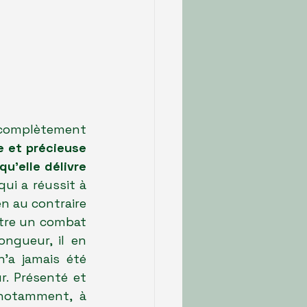
 complètement 
re et précieuse 
u'elle délivre 
ui a réussit à 
n au contraire 
tre un combat 
gueur, il en 
a jamais été 
. Présenté et 
notamment, à 