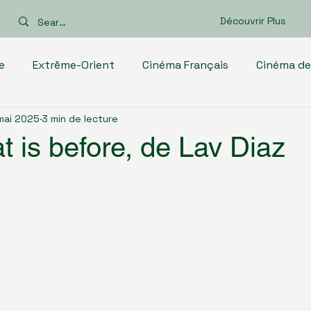
Découvrir Plus
e
Extrême-Orient
Cinéma Français
Cinéma de
mai 2025
3 min de lecture
inéma européen
Cinéma africain
Films d'Océanie
 is before, de Lav Diaz
rient
Cinéma des Amériques