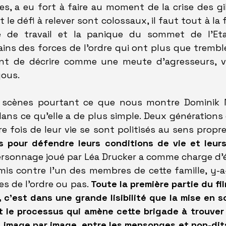
es, a eu fort à faire au moment de la crise des gil
t le défi à relever sont colossaux, il faut tout à la 
e de travail et la panique du sommet de l'Etat
ains des forces de l'ordre qui ont plus que trembl
ent de décrire comme une meute d'agresseurs, v
yous.
 scènes pourtant ce que nous montre Dominik Mo
dans ce qu'elle a de plus simple. Deux générations d
re fois de leur vie se sont politisés au sens propr
s pour défendre leurs conditions de vie et leurs 
ersonnage joué par Léa Drucker a comme charge d'éta
is contre l'un des membres de cette famille, y-a-t
es de l'ordre ou pas. 
Toute la première partie du fil
c'est dans une grande lisibilité que la mise en s
t le processus qui amène cette brigade à trouver 
 image par image, entre les mensonges et non-dit