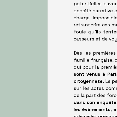
potentielles bavur
densité narrative e
charge impossibl
retranscrire ces m
foule qu'ils tent
casseurs et de vo
Dès les premières
famille française, 
qui pour la premiè
sont venus à Pari
citoyenneté.
 Le p
sur les actes comm
de la part des forc
dans son enquête, 
les événements, e
présumés, presque