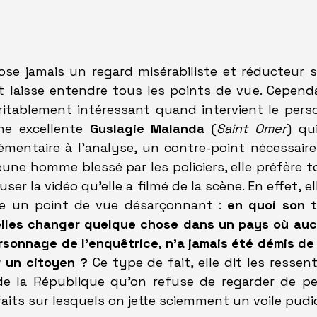
se jamais un regard misérabiliste et réducteur sur
t laisse entendre tous les points de vue. Cependa
itablement intéressant quand intervient le person
e excellente 
Guslagie Malanda
 (
Saint Omer
) qu
mentaire à l'analyse, un contre-point nécessaire.
eune homme blessé par les policiers, elle préfère t
user la vidéo qu'elle a filmé de la scène. En effet, e
e un point de vue désarçonnant : 
en quoi son t
elles changer quelque chose dans un pays où aucun
sonnage de l'enquêtrice, n'a jamais été démis de 
r un citoyen ?
 Ce type de fait, elle dit les ressent
de la République qu'on refuse de regarder de peu
aits sur lesquels on jette sciemment un voile pudi