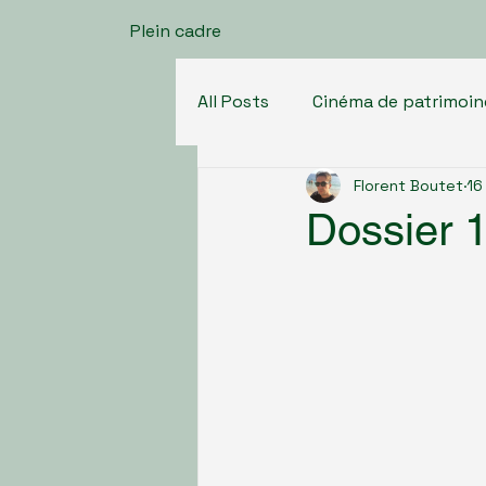
Plein cadre
All Posts
Cinéma de patrimoin
Florent Boutet
16
Cinéma Sud-Américain
C
Dossier 
Cinéma d'Asie et du Proche O