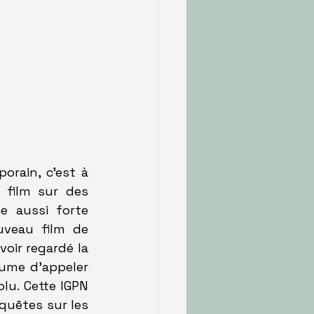
rain, c'est à 
film sur des 
e aussi forte 
politiquement, est le premier élément qui interpelle dans le nouveau film de 
voir regardé la 
tume d'appeler 
lu. Cette IGPN 
quêtes sur les 