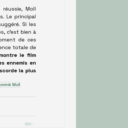
réussie, Moll 
 Le principal 
uggéré. Si les 
, c'est bien à 
oment de ces 
nce totale de 
ontre le film 
es ennemis en 
corde la plus 
ominik Moll