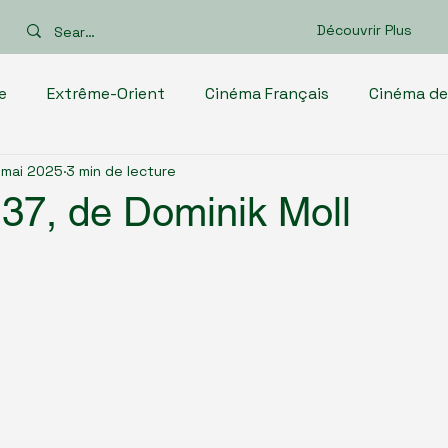
Découvrir Plus
e
Extrême-Orient
Cinéma Français
Cinéma de
 mai 2025
3 min de lecture
inéma européen
Cinéma africain
Films d'Océanie
137, de Dominik Moll
rient
Cinéma des Amériques