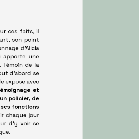
 ces faits, il 
nt, son point 
nage d'Alicia 
i apporte une 
 Témoin de la 
out d'abord se 
lle expose avec 
émoignage et 
 policier, de 
ses fonctions 
ir chaque jour 
r d'y voir se 
que.