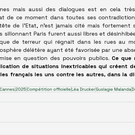
ènes mais aussi des dialogues est en cela très 
imat de ce moment dans toutes ses contradictions.
tête de l'Etat, n'est jamais cité mais fortement s
sillonnant Paris furent aussi libres et désinhibées
ique de terreur qui régnait dans les rues au m
osphère délétère ayant été favorisée par une abse
emise en question des pouvoirs publics. 
Ce que m
lication de situations inextricables qui créent d
es français les uns contre les autres, dans la dis
 Cannes
2025
Compétition officielle
Léa Drucker
Guslagie Malanda
D