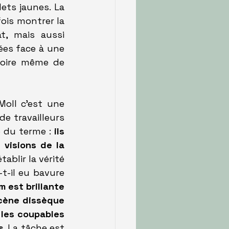
ets jaunes. La 
fois montrer la 
, mais aussi 
ées face à une 
oire même de 
ll c'est une 
e travailleurs 
e du terme : 
ils 
visions de la 
blir la vérité 
-il eu bavure 
m est brillante 
cène dissèque 
les coupables 
s
. La tâche est 