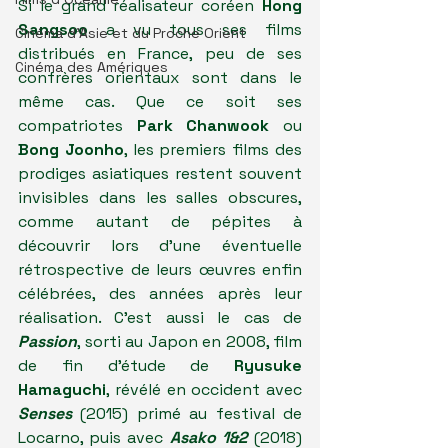
Si le grand réalisateur coréen
 Hong 
Sangsoo
 a vu tous ses films 
Cinéma d'Asie et du Proche Orient
distribués en France, peu de ses 
Cinéma des Amériques
confrères orientaux sont dans le 
même cas. Que ce soit ses 
compatriotes 
Park Chanwook
 ou 
Bong Joonho
, les premiers films des 
prodiges asiatiques restent souvent 
invisibles dans les salles obscures, 
comme autant de pépites à 
découvrir lors d'une éventuelle 
rétrospective de leurs œuvres enfin 
célébrées, des années après leur 
réalisation. C'est aussi le cas de 
Passion
, sorti au Japon en 2008, film 
de fin d'étude de 
Ryusuke 
Hamaguchi
, révélé en occident avec
Senses
 (2015) primé au festival de 
Locarno, puis avec 
Asako 1&2
 (2018) 