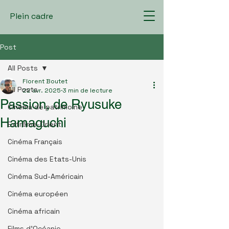
Plein cadre
Post
All Posts
Florent Boutet
All Posts
22 avr. 2025
3 min de lecture
Passion, de Ryusuke
Cinéma de patrimoine
Hamaguchi
Extrême-Orient
Cinéma Français
Cinéma des Etats-Unis
Cinéma Sud-Américain
Cinéma européen
Cinéma africain
Films d'Océanie