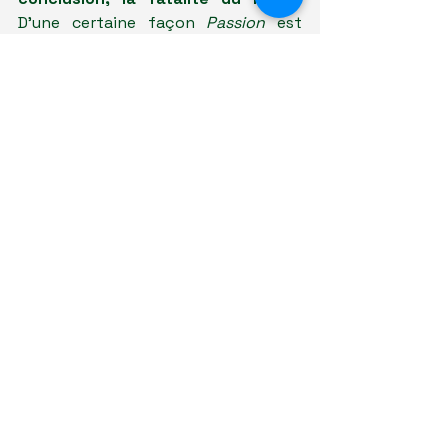
D'une certaine façon 
Passion 
est 
même plus abouti que les films 
récents de l'auteur japonais. Moins 
évaporé que sur 
Asako
, on retrouve 
cette intensité redoutable dans les 
scènes de dialogues, où il ressort 
systématiquement un point de 
bascule où se révèlent les 
personnages. Ce talent est la 
marque même du réalisateur qui 
démontre un certain génie pour 
densifier chacun et les déstabiliser 
au sein de scènes dont on ne sait 
jamais à l'avance dans quel sens elles 
vont tourner. 
Entre références 
marquées, et dialogues ciselés, 
Passion
 est un brillant premier 
essai dans lequel on a envie de se 