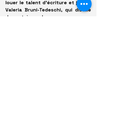
louer le talent d'écriture et jeu de 
Valeria Bruni-Tedeschi, qui distille 
de très beaux messages 
féministes face à un Pio Marmaï 
dépassé par tout ce qu'il lui arrive
.
La proposition de cinéma de Carine 
Tardieu, si elle s'appuie sur un texte 
de qualité, sublime ce matériau par 
ses choix intelligents et sensibles. 
Certains dialogues, inoubliables et 
beaux, comme l'annonce du décès de 
Cécile à Elliott, sont des bijoux 
indélébiles qui ne se dissipent pas 
tellement ils impriment durablement 
les esprits. 
L'attachement
 est un 
film généreux et intelligent qui 
prend par surprise qui remue et 
bouleverse bien au delà de son 