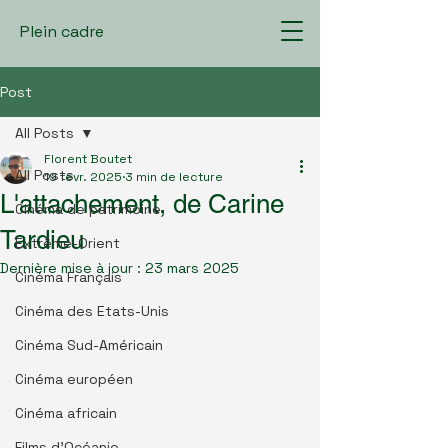
Plein cadre
Post
All Posts
Florent Boutet
All Posts
19 févr. 2025
3 min de lecture
L'attachement, de Carine
Cinéma de patrimoine
Tardieu
Extrême-Orient
Dernière mise à jour :
23 mars 2025
Cinéma Français
Cinéma des Etats-Unis
Cinéma Sud-Américain
Cinéma européen
Cinéma africain
Films d'Océanie