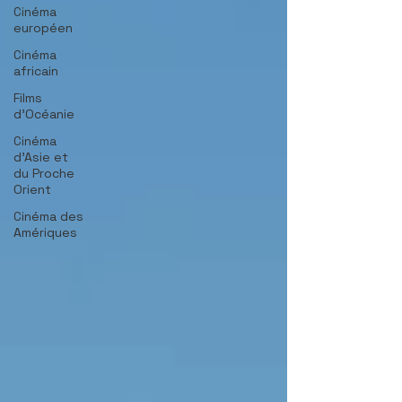
Cinéma
européen
Cinéma
africain
Films
d'Océanie
Cinéma
d'Asie et
du Proche
Orient
Cinéma des
Amériques