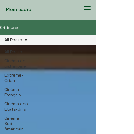
Plein cadre
Critiques
All Posts
All Posts
Cinéma de
patrimoine
Extrême-
Orient
Cinéma
Français
Cinéma des
Etats-Unis
Cinéma
Sud-
Américain