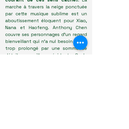
marche à travers la neige ponctuée 
par cette musique sublime est un 
aboutissement éloquent pour Xiao, 
Nana et Haofeng. Anthony Chen 
couvre ses personnages d'un regard 
bienveillant qui n'a nul besoin d'être 
trop prolongé par une somme de 
détails par ailleurs évidents. Seule 
Nana se livre au détour d'une 
rencontre avec une ancienne amie 
gymnaste, révélant un peu des 
tourments qui l'ont conduite à sa vie 
présente.
 Le souffle retombé, 
chacun et chacune peuvent 
reprendre leur route, lavés de leurs 
maux après avoir partagé un 
morceau de cet hiver.
Anthony Chen
2023
film singapourien