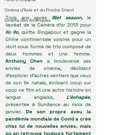
Cinéma d'Asie et du Proche Orient
Trois ans après 
Wet season
, le 
Cinéma des Amériques
lauréat de la Caméra d'or 2013 pour 
Ilo Ilo
, quitte Singapour et gagne la 
Chine continentale voisine pour un 
récit sous forme de trio composé de 
deux hommes et une femme. 
Anthony Chen
 a bouleversé ses 
envies de cinéma, décidant 
d'explorer d'autres sentiers que ceux 
de son île natale, écrivant coup sur 
coup ce film et une autre histoire en 
langue anglaise,
 L'échapée
,  
présentée à Sundance au mois de 
janvier. 
De son propre aveu la 
pandémie mondiale de Covid a créé 
chez lui de nouvelles envies, mais 
où on retrouve toujours fortement 