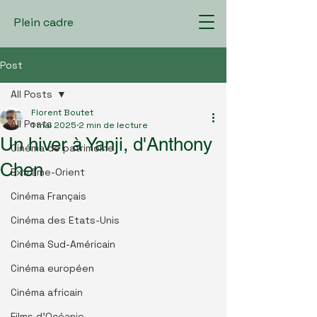
Plein cadre
Post
All Posts
Florent Boutet
All Posts
1 mai 2025
2 min de lecture
Un hiver à Yanji, d'Anthony
Cinéma de patrimoine
Chen
Extrême-Orient
Cinéma Français
Cinéma des Etats-Unis
Cinéma Sud-Américain
Cinéma européen
Cinéma africain
Films d'Océanie