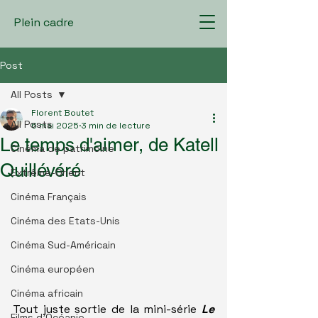
Plein cadre
Post
All Posts
Florent Boutet
All Posts
6 mai 2025
3 min de lecture
Le temps d'aimer, de Katell
Cinéma de patrimoine
Quillévéré
Extrême-Orient
Cinéma Français
Cinéma des Etats-Unis
Cinéma Sud-Américain
Cinéma européen
Cinéma africain
Tout juste sortie de la mini-série 
Le 
Films d'Océanie