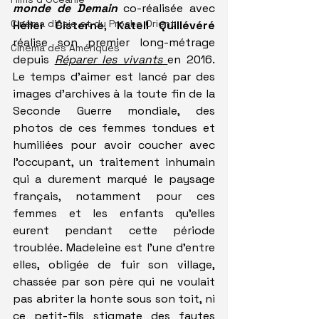
monde de Demain
 co-réalisée avec 
Cinéma d'Asie et du Proche Orient
Hélier Cisterne
, 
Katell Quillévéré
réalise son premier long-métrage 
Cinéma des Amériques
depuis 
Réparer les vivants 
en 2016. 
Le temps d'aimer est lancé par des 
images d'archives à la toute fin de la 
Seconde Guerre mondiale, des 
photos de ces femmes tondues et 
humiliées pour avoir coucher avec 
l'occupant, un traitement inhumain 
qui a durement marqué le paysage 
français, notamment pour ces 
femmes et les enfants qu'elles 
eurent pendant cette période 
troublée. Madeleine est l'une d'entre 
elles, obligée de fuir son village, 
chassée par son père qui ne voulait 
pas abriter la honte sous son toit, ni 
ce petit-fils stigmate des fautes 